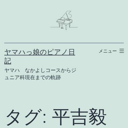
コ
ン
テ
ン
ツ
ヤマハっ娘のピアノ日
メニュー
へ
記
ス
ヤマハ なかよしコースからジ
キ
ュニア科現在までの軌跡
ッ
プ
タグ:
平吉毅