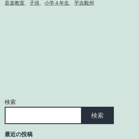
音楽教室
、
子供
、
小学４年生
、
平吉毅州
ウ
ィ
ー
ク
の
練
習
②
検索
検索
最近の投稿