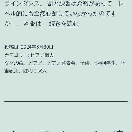
ラインダンス。 割と練習は余裕があって レ
ベル的にも全然心配していなかったのです
個
が。。 本番は…
続きを読む
人
ピ
投稿日:
2024年6月30日
ア
カテゴリー:
ピアノ個人
ノ
タグ:
9歳
、
ピアノ
、
ピアノ発表会
、
子供
、
小学4年生
、
平
吉毅州
、
虹のリズム
４
回
目
の
発
表