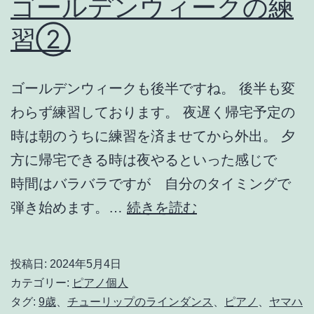
ゴールデンウィークの練
会
習②
ゴールデンウィークも後半ですね。 後半も変
わらず練習しております。 夜遅く帰宅予定の
時は朝のうちに練習を済ませてから外出。 夕
方に帰宅できる時は夜やるといった感じで
時間はバラバラですが 自分のタイミングで
ゴ
弾き始めます。…
続きを読む
ー
ル
投稿日:
2024年5月4日
デ
カテゴリー:
ピアノ個人
ン
タグ:
9歳
、
チューリップのラインダンス
、
ピアノ
、
ヤマハ