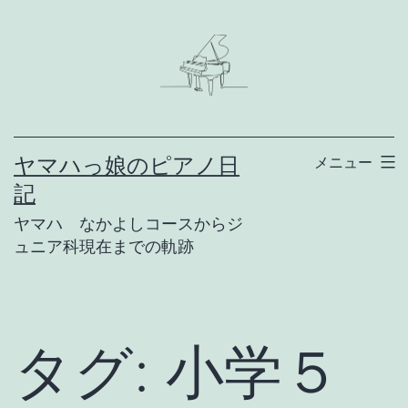
コ
ン
テ
ン
ツ
ヤマハっ娘のピアノ日
メニュー
へ
記
ス
ヤマハ なかよしコースからジ
キ
ュニア科現在までの軌跡
ッ
プ
タグ:
小学５