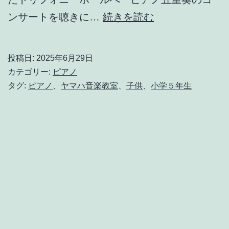
最
ンサートを聴きに…
続きを読む
近
の
投稿日:
2025年6月29日
レ
カテゴリー:
ピアノ
ッ
タグ:
ピアノ
、
ヤマハ音楽教室
、
子供
、
小学５年生
ス
ン
外
の
様
子