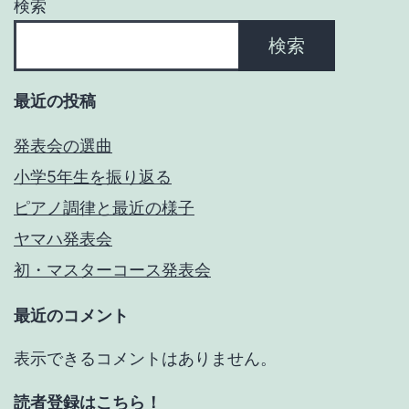
ョ
検索
ン
検索
最近の投稿
発表会の選曲
小学5年生を振り返る
ピアノ調律と最近の様子
ヤマハ発表会
初・マスターコース発表会
最近のコメント
表示できるコメントはありません。
読者登録はこちら！