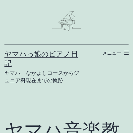
コ
ン
テ
ン
ツ
ヤマハっ娘のピアノ日
メニュー
へ
記
ス
ヤマハ なかよしコースからジ
キ
ュニア科現在までの軌跡
ッ
プ
ヤマハ音楽教