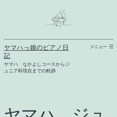
コ
ン
テ
ン
ツ
ヤマハっ娘のピアノ日
メニュー
へ
記
ス
ヤマハ なかよしコースからジ
キ
ュニア科現在までの軌跡
ッ
プ
ヤマハ ジュ