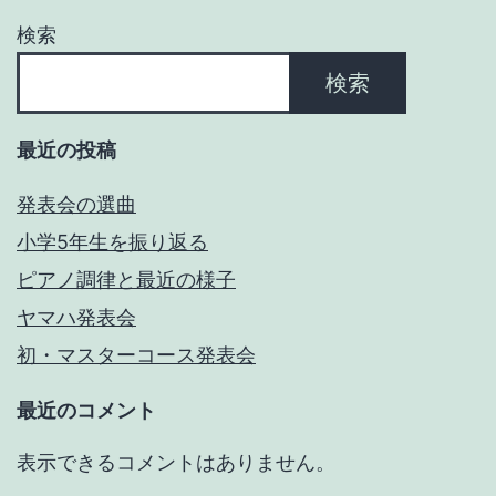
ョ
検索
ン
検索
最近の投稿
発表会の選曲
小学5年生を振り返る
ピアノ調律と最近の様子
ヤマハ発表会
初・マスターコース発表会
最近のコメント
表示できるコメントはありません。